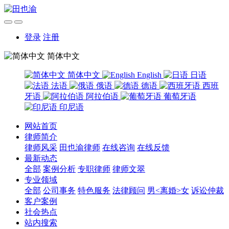
登录
注册
简体中文
简体中文
English
日语
法语
俄语
德语
西班
牙语
阿拉伯语
葡萄牙语
印尼语
网站首页
律师简介
律师风采
田也渝律师
在线咨询
在线反馈
最新动态
全部
案例分析
专职律师
律师文翠
专业领域
全部
公司事务
特色服务
法律顾问
男<离婚>女
诉讼仲裁
客户案例
社会热点
站内搜索