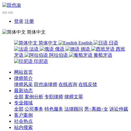
登录
注册
简体中文
简体中文
English
日语
法语
俄语
德语
西班
牙语
阿拉伯语
葡萄牙语
印尼语
网站首页
律师简介
律师风采
田也渝律师
在线咨询
在线反馈
最新动态
全部
案例分析
专职律师
律师文翠
专业领域
全部
公司事务
特色服务
法律顾问
男<离婚>女
诉讼仲裁
客户案例
社会热点
站内搜索