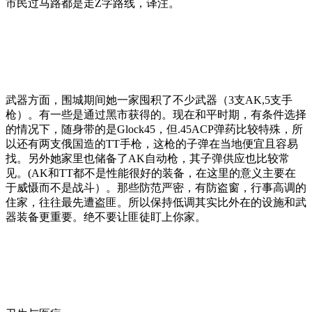
市民过马路都是走Z字路线，译注。
武器方面，围城期间她一家囤积了不少武器（3支AK,5支手
枪）。有一些是通过黑市获得的。现在和平时期，有条件选择
的情况下，随身带的是Glock45，但.45ACP弹药比较特殊，所
以还有两支俄国造的TT手枪，这枪的子弹在当地便宜且容易
找。另外她家里也储备了AK自动枪，其子弹供应也比较常
见。(AK和TT都不是性能很好的装备，在这里的意义主要在
于威慑而不是战斗）。那些防范严密，有防盗窗，行事高调的
住家，往往最先遭盗匪。所以保持低调其实比外在的设施和武
器装备更重要。绝不要让匪徒盯上你家。