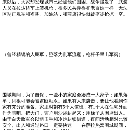
来以后，大家却发现城市已经被他们围困。战争爆发了，武装
人员在拉达轿车上装机枪，很多民兵穿得和老百姓一样，无法
区别正规军和盗匪。加油站，和商店很快就被歹徒抢掠一空。
（曾经精锐的人民军，堕落为乱军流寇，枪杆子里出军阀）
围城期间，为了自保，一些小的家庭会凑成一大家子；如果落
单，则很可能会被盗匪劫杀。如果有人来袭击，要让他看到你
家有充分的准备。家里时刻有5个人值班，有1个人在住宅外面
作为暗哨。把大门，窗户用沙袋封起来；用梯子从围墙出入。
由于白天敌军会以狙击手和冷炮封锁街道，夜间活动相对比较
安全。出入和通过路口一定要快速——在萨拉热窝围城期间，