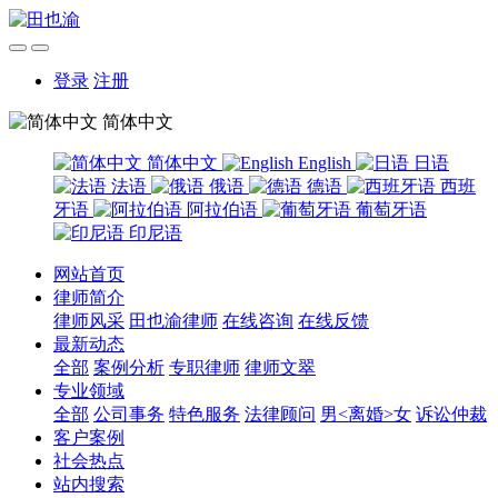
登录
注册
简体中文
简体中文
English
日语
法语
俄语
德语
西班
牙语
阿拉伯语
葡萄牙语
印尼语
网站首页
律师简介
律师风采
田也渝律师
在线咨询
在线反馈
最新动态
全部
案例分析
专职律师
律师文翠
专业领域
全部
公司事务
特色服务
法律顾问
男<离婚>女
诉讼仲裁
客户案例
社会热点
站内搜索