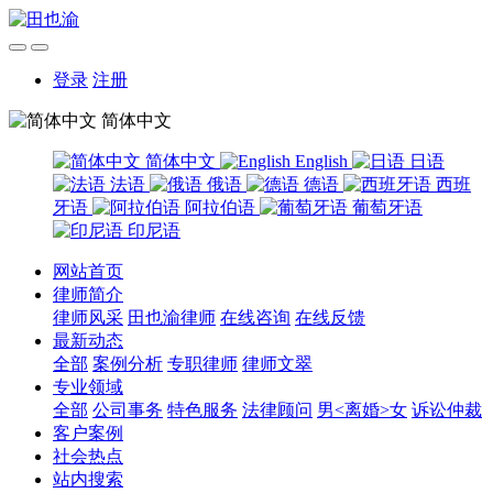
登录
注册
简体中文
简体中文
English
日语
法语
俄语
德语
西班
牙语
阿拉伯语
葡萄牙语
印尼语
网站首页
律师简介
律师风采
田也渝律师
在线咨询
在线反馈
最新动态
全部
案例分析
专职律师
律师文翠
专业领域
全部
公司事务
特色服务
法律顾问
男<离婚>女
诉讼仲裁
客户案例
社会热点
站内搜索