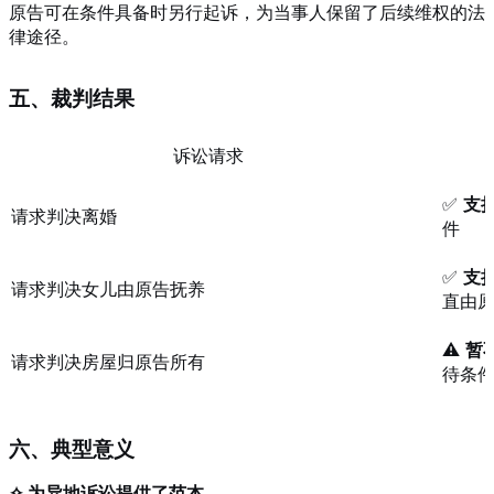
原告可在条件具备时另行起诉，为当事人保留了后续维权的法
律途径。
五、裁判结果
诉讼请求
✅
支
请求判决离婚
件
✅
支
请求判决女儿由原告抚养
直由
⚠️
暂
请求判决房屋归原告所有
待条
六、典型意义
✧ 为异地诉讼提供了范本